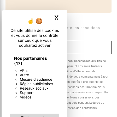
X
Masquer le ban
En cochant cette case, j'accepte les conditions
Ce site utilise des cookies
particulières ci-dessous **
et vous donne le contrôle
sur ceux que vous
souhaitez activer
ENVOYER
Nos partenaires
** Les données personnelles communiquées sont nécessaires aux fins de
(17)
vous contacter. Elles sont destinées à l'entreprise et ses sous-traitants.
APIs
Vous disposez de droits d’accès, de rectification, d’effacement, de
Autre
portabilité, de limitation, d’opposition, de retrait de votre consentement à tout
Mesure d'audience
moment et du droit d’introduire une réclamation auprès d’une autorité de
Régies publicitaires
contrôle, ainsi que d’organiser le sort de vos données post-mortem. Vous
Réseaux sociaux
Support
pouvez exercer ces droits par voie postale ou par courrier électronique. Un
Vidéos
justificatif d'identité pourra vous être demandé. Nous conservons vos
données pendant la période de prise de contact puis pendant la durée de
prescription légale aux fins probatoire et de gestion des contentieux.